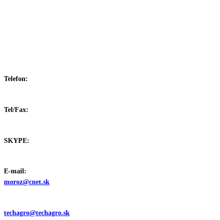
Telefon:
+421 /905/
232916
Tel/Fax:
+421 /55/
6320166
SKYPE:
miroslav_moroz
E-mail:
moroz@cnet.sk
techagro@techagro.sk