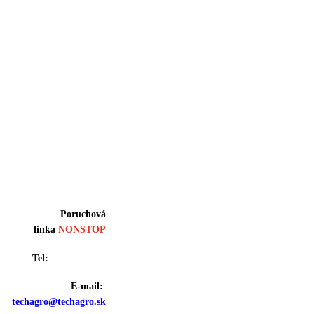
TECHSERV
Realizácia
exteriérových častí
(kovové konštrukcie,
stožiare, haly, brány,
ploty)
Prejdi na
web
www.techserv.sk
Poruchová
linka
NONSTOP
Tel:
0905 232 916
E-mail:
techagro@techagro.sk