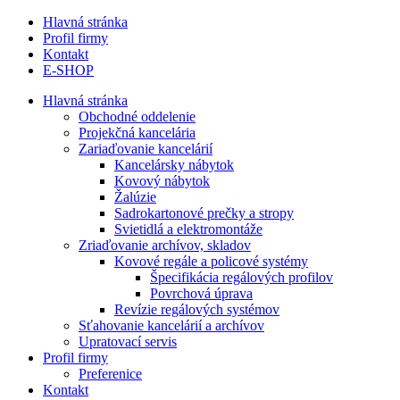
Hlavná stránka
Profil firmy
Kontakt
E-SHOP
Hlavná stránka
Obchodné oddelenie
Projekčná kancelária
Zariaďovanie kancelárií
Kancelársky nábytok
Kovový nábytok
Žalúzie
Sadrokartonové prečky a stropy
Svietidlá a elektromontáže
Zriaďovanie archívov, skladov
Kovové regále a policové systémy
Špecifikácia regálových profilov
Povrchová úprava
Revízie regálových systémov
Sťahovanie kancelárií a archívov
Upratovací servis
Profil firmy
Preferenice
Kontakt