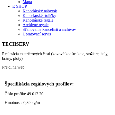
Mapa
E-SHOP
Kancelárský nábytok
Kancelárské stoličky
Kancelárské regále
Archívné regále
Sťahovanie kancelárií a archívov
Upratovací servis
TECHSERV
Realizácia exteriérových častí (kovové konštrukcie, stožiare, haly,
brány, ploty).
Prejdi na web
www.techserv.sk
Špecifikácia regálových profilov:
Číslo profilu: 49 012 20
Hmotnosť: 0,89 kg/m