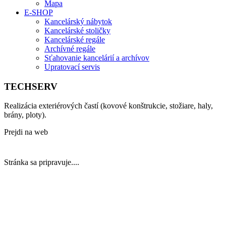
Mapa
E-SHOP
Kancelárský nábytok
Kancelárské stoličky
Kancelárské regále
Archívné regále
Sťahovanie kancelárií a archívov
Upratovací servis
TECHSERV
Realizácia exteriérových častí (kovové konštrukcie, stožiare, haly,
brány, ploty).
Prejdi na web
www.techserv.sk
Stránka sa pripravuje....