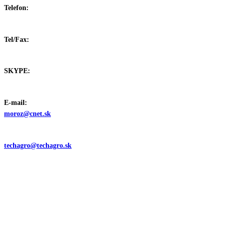
Telefon:
+421 /905/
232916
Tel/Fax:
+421 /55/
6320166
SKYPE:
miroslav_moroz
E-mail:
moroz@cnet.sk
techagro@techagro.sk
TECHSERV
Realizácia
exteriérových častí