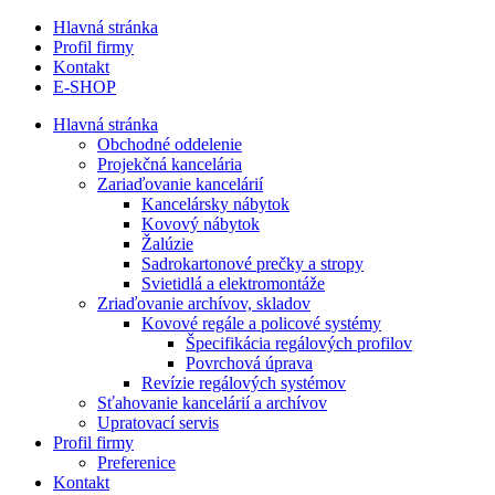
Hlavná stránka
Profil firmy
Kontakt
E-SHOP
Hlavná stránka
Obchodné oddelenie
Projekčná kancelária
Zariaďovanie kancelárií
Kancelársky nábytok
Kovový nábytok
Žalúzie
Sadrokartonové prečky a stropy
Svietidlá a elektromontáže
Zriaďovanie archívov, skladov
Kovové regále a policové systémy
Špecifikácia regálových profilov
Povrchová úprava
Revízie regálových systémov
Sťahovanie kancelárií a archívov
Upratovací servis
Profil firmy
Preferenice
Kontakt